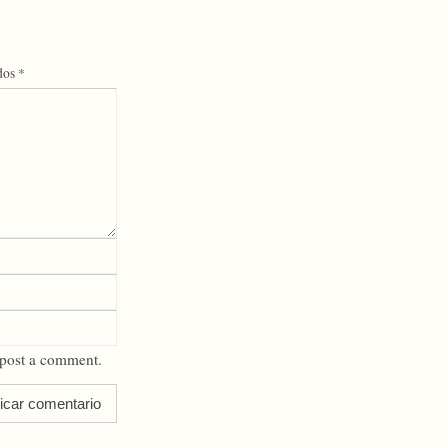
dos
*
 post a comment.