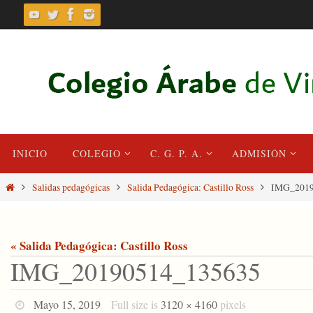
Skip
to
content
Skip
INICIO
COLEGIO
C. G. P. A.
ADMISIÓN
to
content
Home
Salidas pedagógicas
Salida Pedagógica: Castillo Ross
IMG_2019
« Salida Pedagógica: Castillo Ross
IMG_20190514_135635
Mayo 15, 2019
Full size is
3120 × 4160
pixels