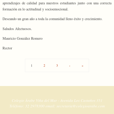
aprendizajes de calidad para nuestros estudiantes junto con una correcta
formación en lo actitudinal y socioemocional.
Deseando un gran año a toda la comunidad lleno éxito y crecimiento.
Saludos Afectuosos.
Mauricio González Romero
Rector
1
2
3
›
»
Colegio Árabe Viña del Mar - Avenida Los Castaños 351
Teléfono: 32 2978300 email: secretaria@colegioarabe.com