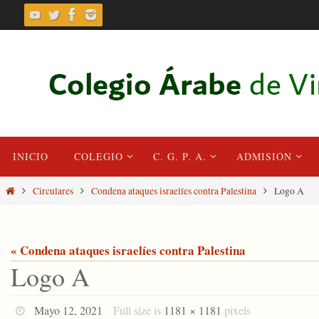
Skip
to
content
Skip
INICIO
COLEGIO
C. G. P. A.
ADMISIÓN
to
content
Home
Circulares
Condena ataques israelíes contra Palestina
Logo A
« Condena ataques israelíes contra Palestina
Logo A
Mayo 12, 2021
Full size is
1181 × 1181
pixels